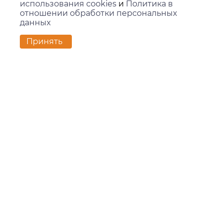
использования cookies
и
Политика в
отношении обработки персональных
данных
Контакты
Принять
г. Екатеринбург,
ул. Вилонова, 45Л, офис 202
zakaz@kids-group.ru
+7 (343) 351-05-78
Покупателям
Доставка и оплата
Контакты
Новости
О компании
О компании