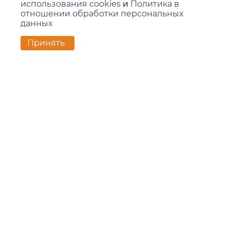
использования cookies
и
Политика в
отношении обработки персональных
данных
Контакты
Принять
г. Екатеринбург,
ул. Вилонова, 45Л, офис 202
zakaz@kids-group.ru
+7 (343) 351-05-78
Покупателям
Доставка и оплата
Контакты
Новости
О компании
О компании