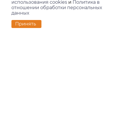
использования cookies
и
Политика в
отношении обработки персональных
данных
Контакты
Принять
г. Екатеринбург,
ул. Вилонова, 45Л, офис 202
zakaz@kids-group.ru
+7 (343) 351-05-78
Покупателям
Доставка и оплата
Контакты
Новости
О компании
О компании