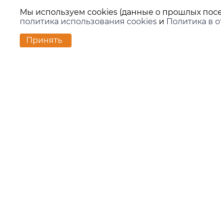
Мы используем cookies (данные о прошлых посе
политика использования cookies
и
Политика в 
Принять
Контакт
г. Екате
ул. Вило
zakaz@ki
+7 (343)