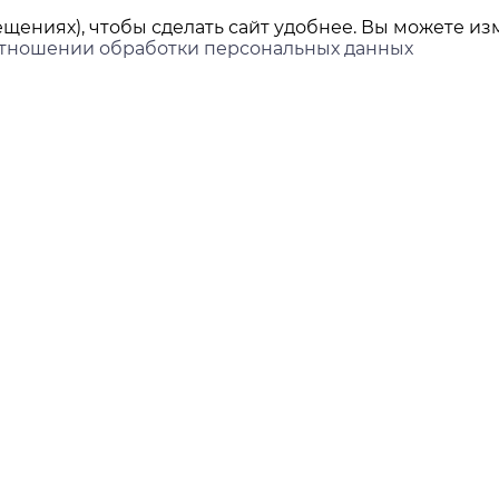
щениях), чтобы сделать сайт удобнее. Вы можете изм
отношении обработки персональных данных
ы
Покупателям
Доставка и оплата
ринбург,
нова, 45Л, офис 202
Контакты
Новости
ds-group.ru
 351-05-78