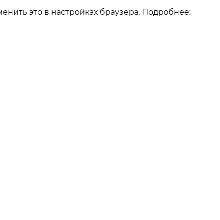
енить это в настройках браузера. Подробнее:
О компании
О компании
Как заказать
Реквизиты
Отзывы
Наши работы