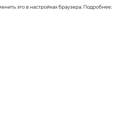
енить это в настройках браузера. Подробнее:
О компании
О компании
Как заказать
Реквизиты
Отзывы
Наши работы