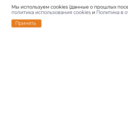
Мы используем cookies (данные о прошлых посе
политика использования cookies
и
Политика в 
Принять
Контакт
г. Екате
ул. Вило
zakaz@ki
+7 (343)