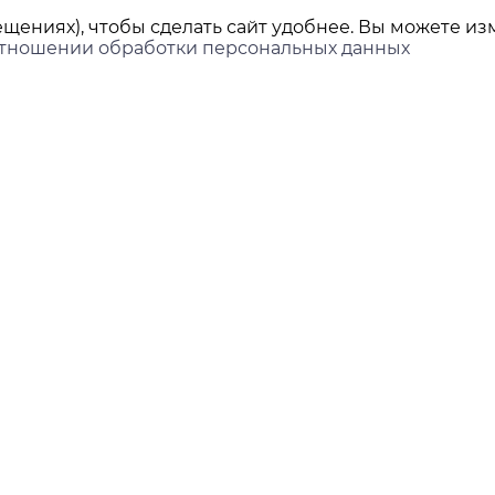
щениях), чтобы сделать сайт удобнее. Вы можете изм
отношении обработки персональных данных
ы
Покупателям
Доставка и оплата
ринбург,
нова, 45Л, офис 202
Контакты
Новости
ds-group.ru
 351-05-78