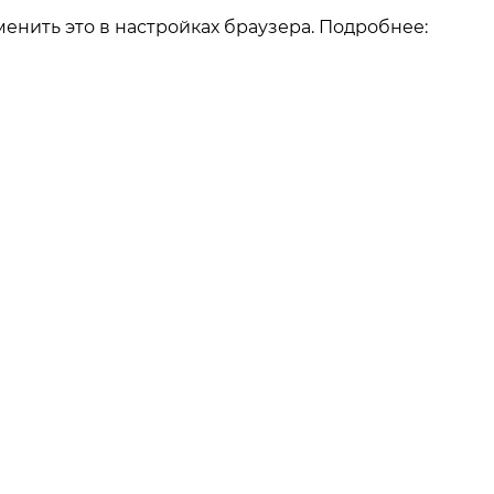
енить это в настройках браузера. Подробнее:
О компании
О компании
Как заказать
Реквизиты
Отзывы
Наши работы