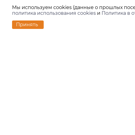
Мы используем cookies (данные о прошлых посе
политика использования cookies
и
Политика в 
Принять
Контакт
г. Екате
ул. Вило
zakaz@ki
+7 (343)