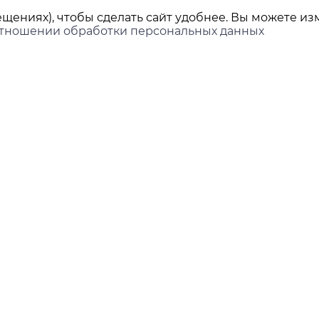
щениях), чтобы сделать сайт удобнее. Вы можете изм
отношении обработки персональных данных
ы
Покупателям
Доставка и оплата
ринбург,
нова, 45Л, офис 202
Контакты
Новости
ds-group.ru
 351-05-78