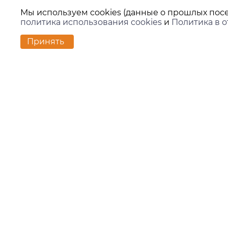
Мы используем cookies (данные о прошлых посе
политика использования cookies
и
Политика в 
Принять
Контакт
г. Екате
ул. Вило
zakaz@ki
+7 (343)