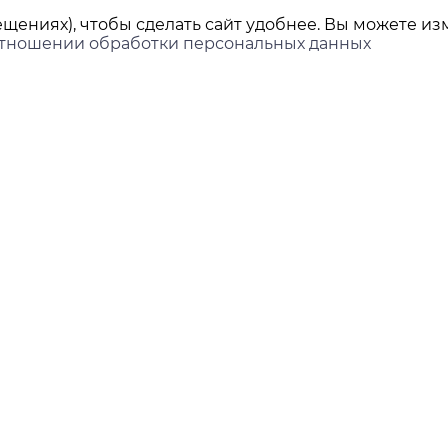
щениях), чтобы сделать сайт удобнее. Вы можете изм
отношении обработки персональных данных
ы
Покупателям
Доставка и оплата
ринбург,
нова, 45Л, офис 202
Контакты
Новости
ds-group.ru
 351-05-78