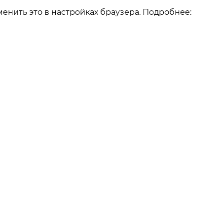
енить это в настройках браузера. Подробнее:
О компании
О компании
Как заказать
Реквизиты
Отзывы
Наши работы