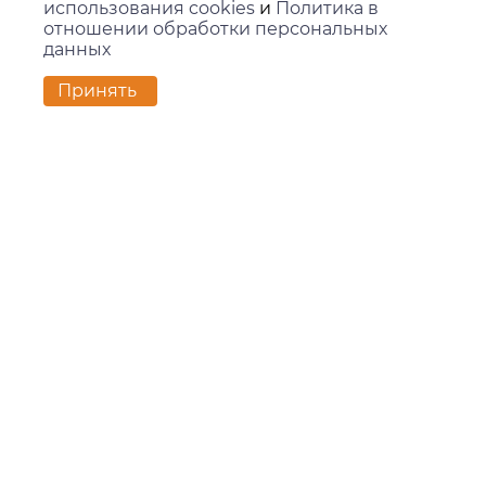
использования cookies
и
Политика в
отношении обработки персональных
данных
Контакты
Принять
г. Екатеринбург,
ул. Вилонова, 45Л, офис 202
zakaz@kids-group.ru
+7 (343) 351-05-78
Покупателям
Доставка и оплата
Контакты
Новости
О компании
О компании