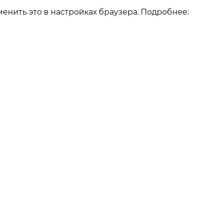
енить это в настройках браузера. Подробнее:
О компании
О компании
Как заказать
Реквизиты
Отзывы
Наши работы