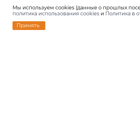
Мы используем cookies (данные о прошлых посе
политика использования cookies
и
Политика в 
Принять
Контакт
г. Екате
ул. Вило
zakaz@ki
+7 (343)