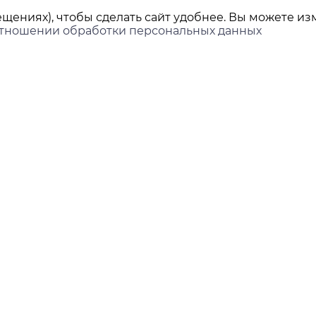
щениях), чтобы сделать сайт удобнее. Вы можете изм
отношении обработки персональных данных
ы
Покупателям
Доставка и оплата
ринбург,
нова, 45Л, офис 202
Контакты
Новости
ds-group.ru
 351-05-78