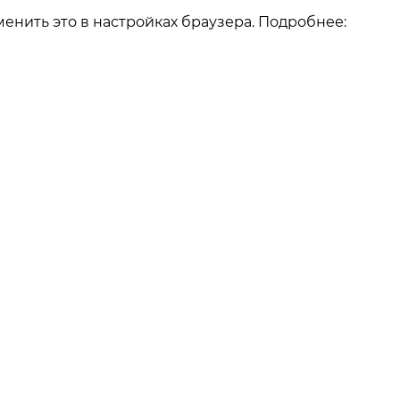
енить это в настройках браузера. Подробнее:
О компании
О компании
Как заказать
Реквизиты
Отзывы
Наши работы