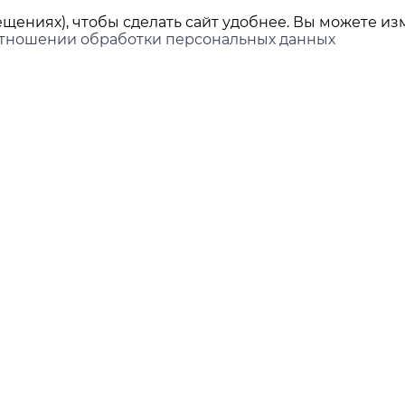
щениях), чтобы сделать сайт удобнее. Вы можете изм
отношении обработки персональных данных
ы
Покупателям
Доставка и оплата
ринбург,
нова, 45Л, офис 202
Контакты
Новости
ds-group.ru
 351-05-78