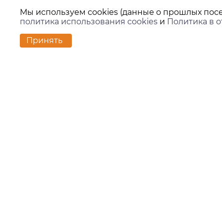
Мы используем cookies (данные о прошлых посе
политика использования cookies
и
Политика в 
Принять
Контакт
г. Екате
ул. Вило
zakaz@ki
+7 (343)