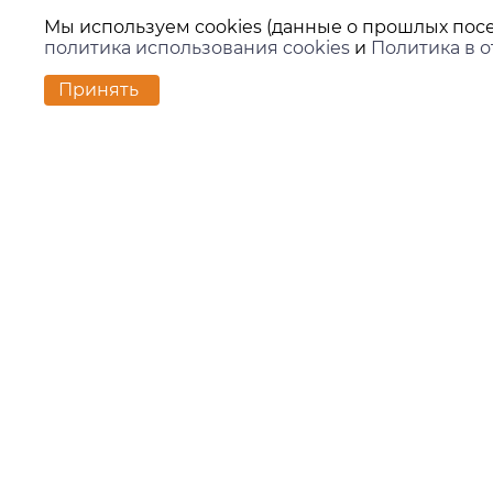
Мы используем cookies (данные о прошлых посе
политика использования cookies
и
Политика в 
Принять
Контакт
г. Екате
ул. Вило
zakaz@ki
+7 (343)