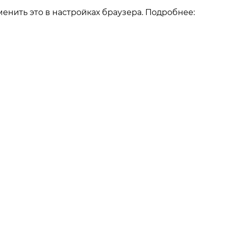
енить это в настройках браузера. Подробнее:
О компании
О компании
Как заказать
Реквизиты
Отзывы
Наши работы