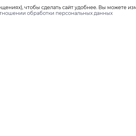
щениях), чтобы сделать сайт удобнее. Вы можете изм
отношении обработки персональных данных
ы
Покупателям
Доставка и оплата
ринбург,
нова, 45Л, офис 202
Контакты
Новости
ds-group.ru
 351-05-78